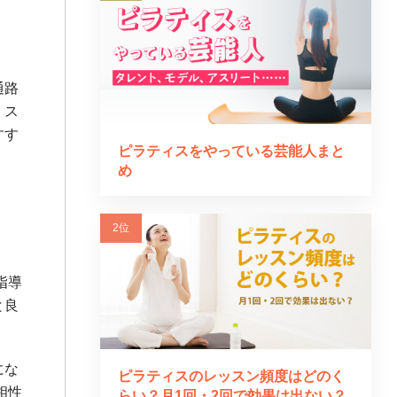
通路
。ス
すす
ピラティスをやっている芸能人まと
め
指導
と良
にな
ピラティスのレッスン頻度はどのく
相性
らい？月1回・2回で効果は出ない？