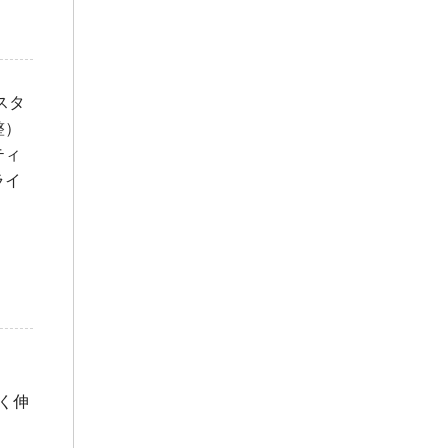
スタ
整）
ティ
ライ
く伸