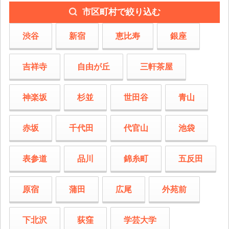
市区町村で絞り込む
渋谷
新宿
恵比寿
銀座
吉祥寺
自由が丘
三軒茶屋
神楽坂
杉並
世田谷
青山
赤坂
千代田
代官山
池袋
表参道
品川
錦糸町
五反田
原宿
蒲田
広尾
外苑前
下北沢
荻窪
学芸大学