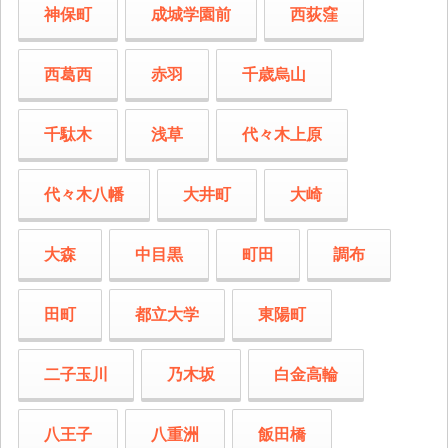
神保町
成城学園前
西荻窪
西葛西
赤羽
千歳烏山
千駄木
浅草
代々木上原
代々木八幡
大井町
大崎
大森
中目黒
町田
調布
田町
都立大学
東陽町
二子玉川
乃木坂
白金高輪
八王子
八重洲
飯田橋