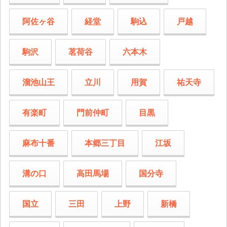
阿佐ヶ谷
経堂
駒込
戸越
駒沢
茗荷谷
六本木
溜池山王
立川
用賀
祐天寺
有楽町
門前仲町
目黒
麻布十番
本郷三丁目
江坂
溝の口
高田馬場
国分寺
国立
三田
上野
新橋