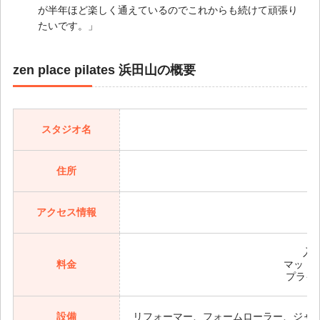
が半年ほど楽しく通えているのでこれからも続けて頑張り
たいです。」
zen place pilates 浜田山の概要
スタジオ名
住所
アクセス情報
入会
料金
マットグ
プライ
設備
リフォーマー、フォームローラー、ジャ