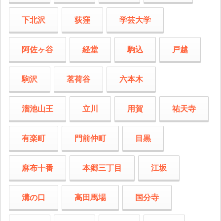
下北沢
荻窪
学芸大学
阿佐ヶ谷
経堂
駒込
戸越
駒沢
茗荷谷
六本木
溜池山王
立川
用賀
祐天寺
有楽町
門前仲町
目黒
麻布十番
本郷三丁目
江坂
溝の口
高田馬場
国分寺