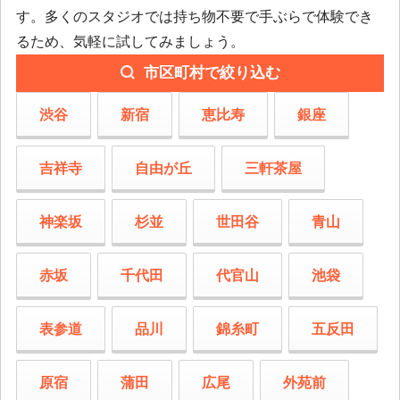
す。多くのスタジオでは持ち物不要で手ぶらで体験でき
るため、気軽に試してみましょう。
市区町村で絞り込む
渋谷
新宿
恵比寿
銀座
吉祥寺
自由が丘
三軒茶屋
神楽坂
杉並
世田谷
青山
赤坂
千代田
代官山
池袋
表参道
品川
錦糸町
五反田
原宿
蒲田
広尾
外苑前