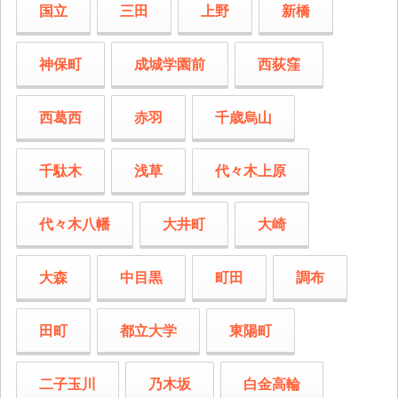
国立
三田
上野
新橋
神保町
成城学園前
西荻窪
西葛西
赤羽
千歳烏山
千駄木
浅草
代々木上原
代々木八幡
大井町
大崎
大森
中目黒
町田
調布
田町
都立大学
東陽町
二子玉川
乃木坂
白金高輪