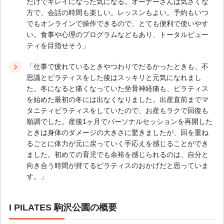
だけでキレイになった気になる。オーナーさんは気さくな
方で、会話の時間も楽しい。レッスンもよい。予約もいつ
でもオンラインで操作できるので、とても便利で使いやす
い。食事や心理のプログラムなどもあり、トータルビュー
ティを目指せそう」
「仕事で疲れているときやつわりでだるかったときも、不
思議とピラティスをした後はスッキリと元気になれまし
た。冬になると痛くなっていた坐骨神経痛も、ピラティス
を始めた最初の冬には出なくなりました。出産直前までマ
タニティピラティスをしていたので、お産もラクで回復も
順調でした。産後1ヶ月でパーソナルセッションを再開した
ときは身体のダメージの大きさに驚きましたが、回を重ね
るごとに体力が元に戻っていく手応えを感じることができ
ました。初めての育児でも余裕を感じられるのは、自分と
向き合う時間が持てるピラティスのおかげだと思っていま
す。」
I PILATES 駒沢公園の概要