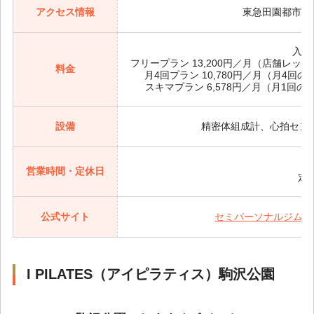
アクセス情報
東急田園都市線
入会金
フリープラン 13,200円／月（店舗レ
料金
月4回プラン 10,780円／月（月4
スキマプラン 6,578円／月（月1
設備
精密体組成計、心拍セン
8:
営業時間・定休日
定
公式サイト
セミパーソナルジム FL
I PILATES（アイピラティス）駒沢公園