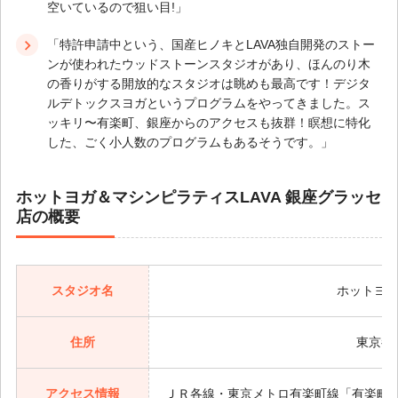
空いているので狙い目!」
「特許申請中という、国産ヒノキとLAVA独自開発のストー
ンが使われたウッドストーンスタジオがあり、ほんのり木
の香りがする開放的なスタジオは眺めも最高です！デジタ
ルデトックスヨガというプログラムをやってきました。ス
ッキリ〜有楽町、銀座からのアクセスも抜群！瞑想に特化
した、ごく小人数のプログラムもあるそうです。」
ホットヨガ＆マシンピラティスLAVA 銀座グラッセ
店の概要
スタジオ名
ホットヨガ
住所
東京都中
アクセス情報
ＪＲ各線・東京メトロ有楽町線「有楽町駅