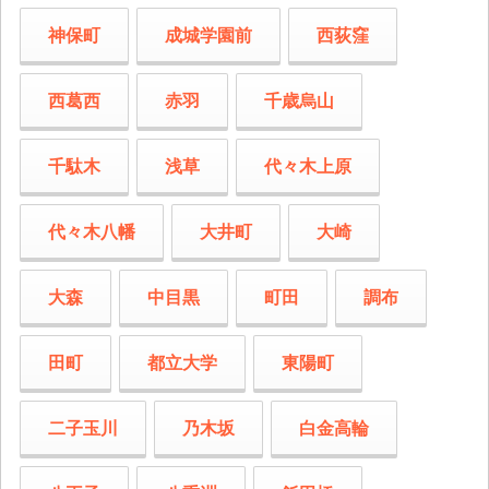
神保町
成城学園前
西荻窪
西葛西
赤羽
千歳烏山
千駄木
浅草
代々木上原
代々木八幡
大井町
大崎
大森
中目黒
町田
調布
田町
都立大学
東陽町
二子玉川
乃木坂
白金高輪