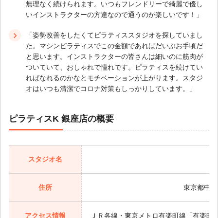
無理なく続けられます。いつもフレンドリーで綺麗で優し
いインストラクターの方達なので通うのが楽しいです！」
「姿勢改善をしたくてピラティススタジオを探していまし
た。マシンピラティスでこの金額であればだいぶお手頃だ
と思います。インストラクターの皆さんは細いのに筋肉が
ついていて、おしゃれで憧れです。ピラティスを続けてい
ればなれるのかなとモチベーションが上がります。スタジ
オはいつも清潔でコロナ対策もしっかりしています。」
ピラティスK 銀座店の概要
スタジオ名
住所
東京都中央
アクセス情報
ＪＲ各線・東京メトロ有楽町線「有楽町駅