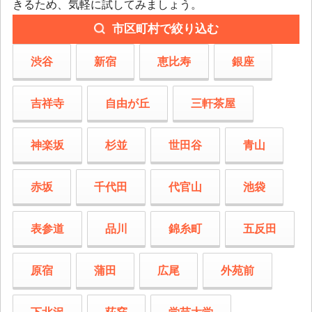
きるため、気軽に試してみましょう。
市区町村で絞り込む
渋谷
新宿
恵比寿
銀座
吉祥寺
自由が丘
三軒茶屋
神楽坂
杉並
世田谷
青山
赤坂
千代田
代官山
池袋
表参道
品川
錦糸町
五反田
原宿
蒲田
広尾
外苑前