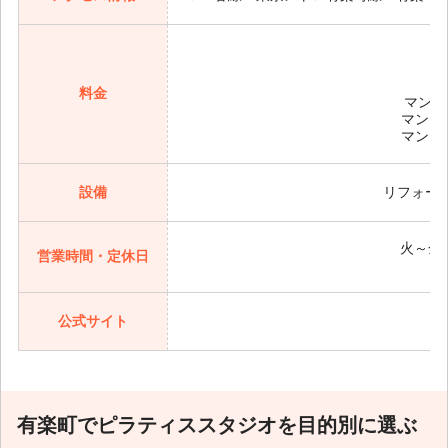
料金
マンス
マンス
マンス
設備
リフォー
火～金/1
営業時間・定休日
公式サイト
有楽町でピラティススタジオを目的別に選ぶ