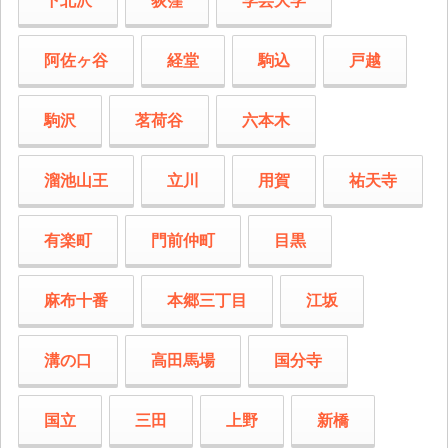
下北沢
荻窪
学芸大学
阿佐ヶ谷
経堂
駒込
戸越
駒沢
茗荷谷
六本木
溜池山王
立川
用賀
祐天寺
有楽町
門前仲町
目黒
麻布十番
本郷三丁目
江坂
溝の口
高田馬場
国分寺
国立
三田
上野
新橋