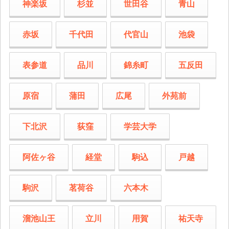
神楽坂
杉並
世田谷
青山
赤坂
千代田
代官山
池袋
表参道
品川
錦糸町
五反田
原宿
蒲田
広尾
外苑前
下北沢
荻窪
学芸大学
阿佐ヶ谷
経堂
駒込
戸越
駒沢
茗荷谷
六本木
溜池山王
立川
用賀
祐天寺