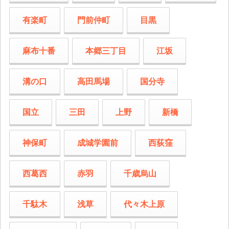
有楽町
門前仲町
目黒
麻布十番
本郷三丁目
江坂
溝の口
高田馬場
国分寺
国立
三田
上野
新橋
神保町
成城学園前
西荻窪
西葛西
赤羽
千歳烏山
千駄木
浅草
代々木上原