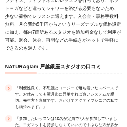
ラティス、フィットネスのレッスンを行っており、ホッ
トヨガなどと違ってシャワーを浴びる必要もないため、
少ない荷物でレッスンに通えます。入会金・事務手数料
無料、月会費約5千円からというリーズナブルな価格設定
に加え、都内7箇所あるスタジオを追加料金なしで利用が
可能。退会、休会、再開などの手続きがネットで手軽に
できるのも魅力です。
NATURAglam 戸越銀座スタジオの口コミ
「利便性良く、不思議とコージーで落ち着いたスペースで
す。お休みしても翌月迄に昇華すれば良いシステムが親
切。先生方も素敵です。おかげでアクティブシニアの私で
も頑張れます。」
「参加したレッスンは10名が定員で7人が参加していまし
た。ヨガマットを持参しなくていいので手ぶらな方が多か